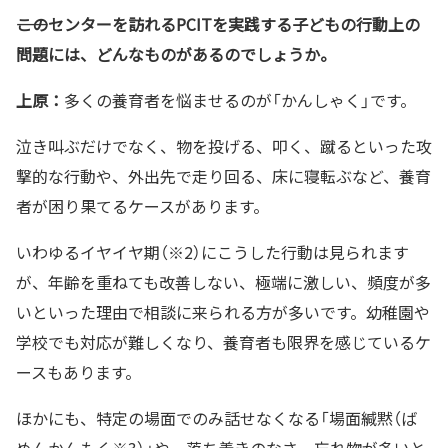
――このセンターを訪れる
PCIT
を実践する
子どもの行動上の
問題には、どんなものがあるのでしょうか。
上原：
多くの養育者を悩ませるのが「かんしゃく」です。
泣き叫ぶだけでなく、物を投げる、叩く、蹴るといった攻
撃的な行動や、外出先で走り回る、床に寝転ぶなど、養育
者が困り果てるケースがあります。
いわゆるイヤイヤ期（※2）にこうした行動は見られます
が、年齢を重ねても改善しない、極端に激しい、頻度が多
いといった理由で相談に来られる方が多いです。幼稚園や
学校でも対応が難しくなり、養育者も限界を感じているケ
ースもあります。
ほかにも、特定の場面でのみ話せなくなる「場面緘黙（ば
めんかんもく※3）」や、落ち着きのなさ、忘れ物が多いと