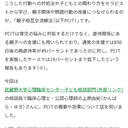
こうした行動への対処法や子どもとの関わり方をセラピス
トから学び、親子関係や問題行動の改善につなげられるの
が、「親子相互交流療法（以下PCIT）」です。
PCITは育児の悩みに対処するだけでなく、虐待関係にあ
る親子への支援にも用いられており、通常の支援では850
日後の再虐待率が49パーセントであったのに対し、PCIT
を実施したケースでは19パーセントまで低下したという
報告もあります（※）。
今回は
武蔵野大学心理臨床センター子ども相談部門（外部リンク）
の相談員で臨床心理士・公認心理師の上原由紀（かんば
ら・ゆき）さんに、PCITの概要や効果について話を伺いま
した。
※
参考：APA PsycNet「Parent-Child Interaction Therapy With Physically Abusive Parents: