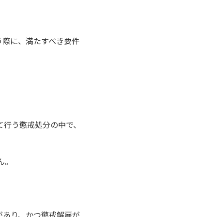
う際に、満たすべき要件
て行う懲戒処分の中で、
ん。
があり、かつ懲戒解雇が