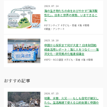
2023.07.14
海の生き物たちの命をおびやかす「海洋酸
性化」。日本と世界の実態、いまできるこ
と
#ボランティア
#子ども・若者
#海
#環境
#調査・アンケート
2025.10.10
申請から採択まで何が大変？ 日本財団助
成金活用レポート：海と人をつなぐ——海
洋文化・研究拠点化推進協議会
#NPO・NGO運営
#子ども・若者
#海
#環境
おすすめ記事
2026.07.15
地震、水害、火災——もしも自宅が被災し
たら。生活再建で使える公的支援と申請の
流れ