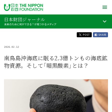
日本財団ジャーナル
未来のために何ができる？が見つかるメディア
POST
SHARE
2026.02.12
南鳥島沖海底に眠る2.3億トンもの海底鉱
物資源。そして「暗黒酸素」とは？