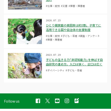
#仕事・就労
#災害
#障害・障害者
2026.07.15
ひとり親家庭の貧困率は約5割。子育てに
活用できる国や自治体の支援制度
#仕事・就労
#子ども・若者
#調査・アンケート
#障害・障害者
2023.07.19
子どもの生きる力「非認知能力」を伸ばす自
由研究の進め方。入口は狭く、出口は広く
#ダイバーシティ
#子ども・若者
Follow us