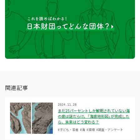
関連記事
2024.11.28
まだ25パーセントしか解明されていない海
の底は謎だらけ。「海底地形図」が完成した
ら、未来はどう変わる？
#子ども・若者
#海
#環境
#調査・アンケート