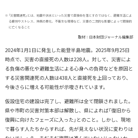
※
「災害関連死」とは、地震や洪水といった災害で直接命を落とすのではなく、避難生活によ
る疲労やストレス、持病の悪化、不衛生な環境など、災害の二次的な影響によって間接的
に亡くなること
取材：日本財団ジャーナル編集部
2024年1月1日に発生した能登半島地震。2025年9月25日
時点で、災害の直接死の人数は228人。対して、災害によ
る負傷の悪化や避難生活による心身への負荷などを原因と
する災害関連死の人数は438人と直接死を上回っており、
今後さらに増える可能性が示唆されています。
仮設住宅の建設は完了し、避難所は全て閉鎖されました。
県や市町の災害対策本部は解散し、県によれば「復旧から
復興に向けたフェーズに入った」とのこと。しかし、現地
で暮らす人たちからすれば、先が見えない状況に変わりは