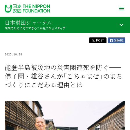
日本財団ジャーナル
未来のために何ができる？が見つかるメディア
POST
SHARE
2025.10.28
能登半島被災地の災害関連死を防ぐ——
佛子園・雄谷さんが「ごちゃまぜ」のまち
づくりにこだわる理由とは