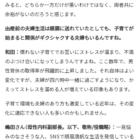
みると、どちらか一方だけが悪いわけではなく、両者共に
余裕がないのだろうと感じます。
――出産前の夫婦生活は順調に送れていたとしても、子育てが
始まると関係がギクシャクする夫婦もいるんですね。
和田：
慣れない子育てでお互いにストレスが溜まり、不満
のぶつけ合いになってしまうんですよね。ここ数年で、男
性育休の取得率が飛躍的に上昇しました。それ自体はよい
変化ですが、夫婦が四六時中一緒に過ごすようになり、か
えってストレスを溜める人が増えている印象もあります。
子育て環境も夫婦のあり方も激変している近年は、その変
化に適応できない人も多いのかもしれません。
嶋田さん（母性内科副部長。以下、敬称/役職略）：
一見悩
みのなさそうな人、SNSで順風満帆な生活を発信している