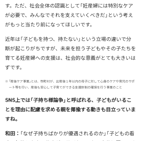
す。ただ、社会全体の認識として「妊産婦には特別なケア
が必要で、みんなでそれを支えていくべきだ」という考え
がもっと当たり前になってほしいです。
近年は「子どもを持つ、持たない」という立場の違いで分
断が起こりがちですが、未来を担う子どもやその子たちを
育てる妊産婦への支援は、社会的な意義がとても大きいは
ずです。
※
「産後ケア事業」とは、市町村が、出産後１年以内の母子に対して心身のケアや育児のサポ
ート等を行い、産後も安心して子育てができる支援体制の確保を行う事業のこと
――SNS上では「子持ち様論争」と呼ばれる、子どもがいるこ
とを理由に配慮を求める親を揶揄する動きも目立っていま
すね。
和田：
「なぜ子持ちばかりが優遇されるのか」「子どもの看