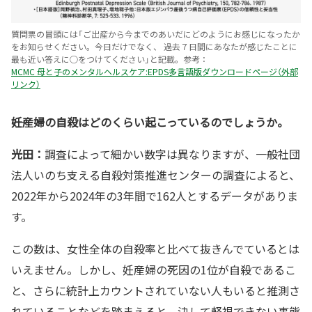
質問票の冒頭には「ご出産から今までのあいだにどのようにお感じになったか
をお知らせください。今日だけでなく、 過去７日間にあなたが感じたことに
最も近い答えに○をつけてください」と記載。参考：
MCMC 母と子のメンタルヘルスケア:EPDS多言語版ダウンロードページ（外部
リンク）
――妊産婦の自殺はどのくらい起こっているのでしょうか。
光田：
調査によって細かい数字は異なりますが、一般社団
法人いのち支える自殺対策推進センターの調査によると、
2022年から2024年の3年間で162人とするデータがありま
す。
この数は、女性全体の自殺率と比べて抜きんでているとは
いえません。しかし、妊産婦の死因の1位が自殺であるこ
と、さらに統計上カウントされていない人もいると推測さ
れていることなどを踏まえると、決して軽視できない事態