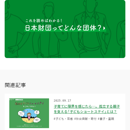
関連記事
2025.09.17
子育てに限界を感じたら…。孤立する親子
を支える「子どもショートステイ」とは？
#子ども・若者
#社会貢献・寄付
#養子・里親