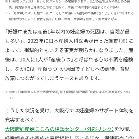
※
1.「産後うつ」とは、およそ10パーセントの罹患率があり、気分の落ち込みや楽しみの喪
失、自責感や自己評価の低下などを訴え、産後3カ月以内に発症することが多い
※
2. 「妊産婦」とは、妊娠から出産、そして産後6～8週間の産褥期（さんじょくき）と呼ばれる
期間が終わるまでの女性を指す。妊婦、産婦、産褥婦を総称して妊産婦と呼ぶ
「妊娠中または産後1年以内の妊産婦の死因は、自殺が最
も多い」。2023年に日本産婦人科医会が行った調査（※）に
よって、衝撃的ともいえる事実が明らかになりました。産
後は、10人に1人が「産後うつ」と呼ばれる心の不調を経験
し、なかには「産後うつ」が原因で子どもへの虐待、育児
放棄につながってしまうケースもあります。
※
参考：日本産婦人科医会医療安全部/母子保健部 関沢明彦「自殺による妊産婦死亡につい
て」
こうした状況を受け、大阪府では妊産婦のサポート体制を
充実するべく、
大阪府妊産婦こころの相談センター（外部リンク）
を設置。
妊産婦やその家族の電話相談に応じるほか、保健所や自治