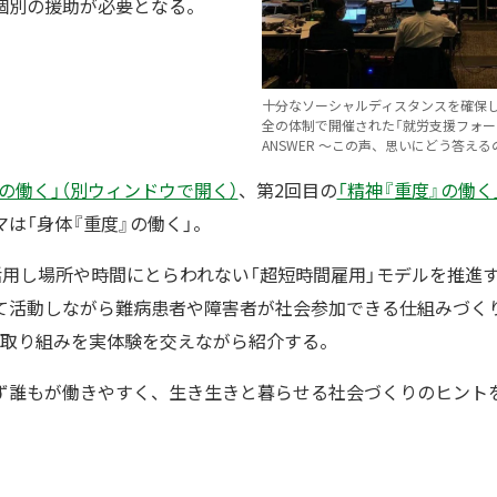
個別の援助が必要となる。
十分なソーシャルディスタンスを確保
全の体制で開催された「就労支援フォーラムNI
ANSWER ～この声、思いにどう答える
』の働く」（別ウィンドウで開く）
、第2回目の
「精神『重度』の働く
は「身体『重度』の働く」。
を活用し場所や時間にとらわれない「超短時間雇用」モデルを推進
て活動しながら難病患者や障害者が社会参加できる仕組みづくり
の取り組みを実体験を交えながら紹介する。
ず誰もが働きやすく、生き生きと暮らせる社会づくりのヒント