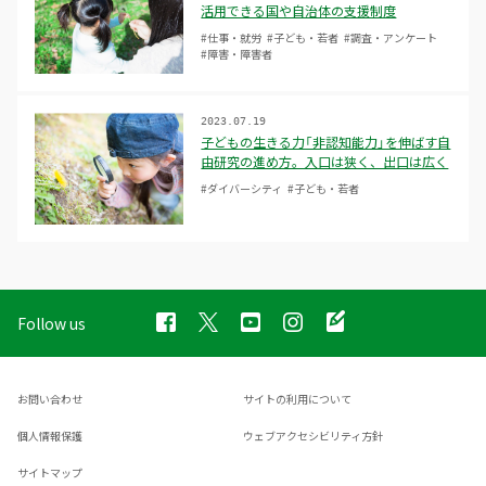
活用できる国や自治体の支援制度
#仕事・就労
#子ども・若者
#調査・アンケート
#障害・障害者
2023.07.19
子どもの生きる力「非認知能力」を伸ばす自
由研究の進め方。入口は狭く、出口は広く
#ダイバーシティ
#子ども・若者
Follow us
お問い合わせ
サイトの利用について
個人情報保護
ウェブアクセシビリティ方針
サイトマップ