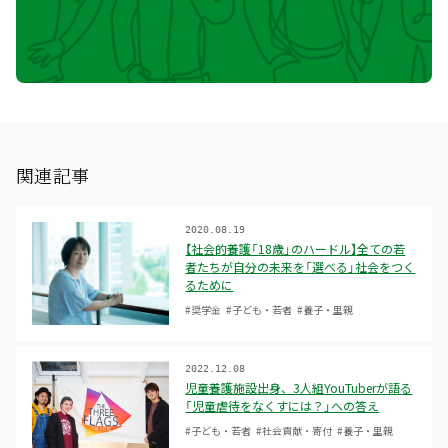
関連記事
2020.08.19
【社会的養護「18歳」のハードル】全ての若
者たちが自分の未来を「選べる」社会をつく
るために
#奨学金
#子ども・若者
#養子・里親
2022.12.08
児童養護施設出身、3人組YouTuberが語る
「児童虐待をなくすには？」への答え
#子ども・若者
#社会貢献・寄付
#養子・里親