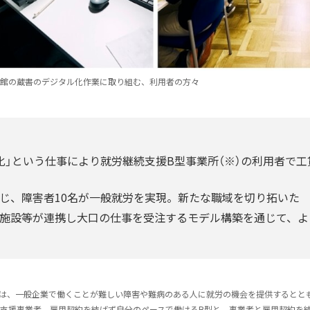
館の蔵書のデジタル化作業に取り組む、利用者の方々
化」という仕事により就労継続支援B型事業所（※）の利用者で工
じ、障害者10名が一般就労を実現。新たな職域を切り拓いた
施設等が連携し大口の仕事を受注するモデル構築を通じて、よ
とは、一般企業で働くことが難しい障害や難病のある人に就労の機会を提供するとと
支援事業者。雇用契約を結ばず自分のペースで働けるB型と、事業者と雇用契約を結