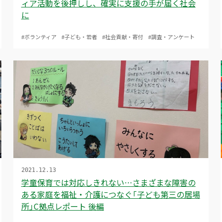
ィア活動を後押しし、確実に支援の手が届く社会
に
#ボランティア
#子ども・若者
#社会貢献・寄付
#調査・アンケート
2021.12.13
学童保育では対応しきれない…さまざまな障害の
ある家庭を福祉・介護につなぐ「子ども第三の居場
所」C拠点レポート 後編