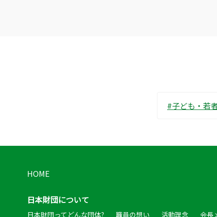
#子ども・若
HOME
日本財団について
日本財団ってどんな団体?
職員の想い
活動理念
会長