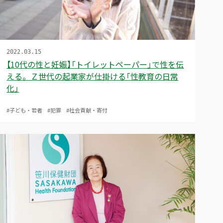
2022.03.15
【10代の性と妊娠】「トイレットペーパー」で性を伝
える。Ｚ世代の起業家が仕掛ける「性教育の日常
化」
#子ども・若者
#犯罪
#社会貢献・寄付