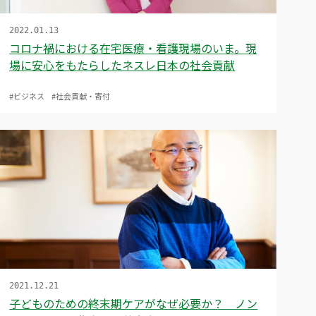
2022.01.13
コロナ禍における在宅医療・看護現場のいま。現
場に安心をもたらしたネスレ日本の社会貢献
#ビジネス
#社会貢献・寄付
2021.12.21
子どものための終末期ケアがなぜ必要か？ ノン