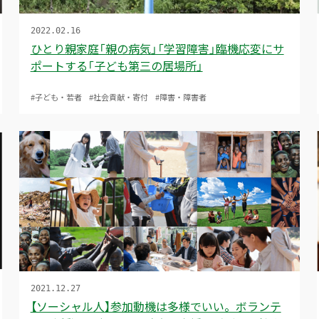
2022.02.16
ひとり親家庭「親の病気」「学習障害」臨機応変にサ
ポートする「子ども第三の居場所」
#子ども・若者
#社会貢献・寄付
#障害・障害者
2021.12.27
【ソーシャル人】参加動機は多様でいい。ボランテ