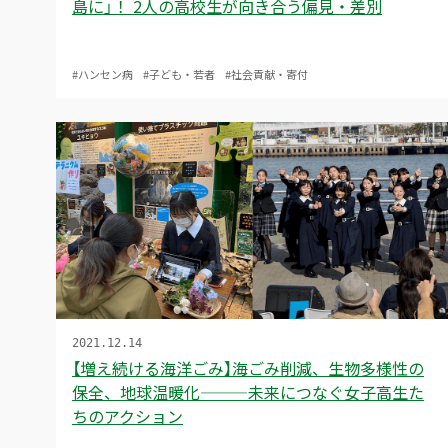
島に」！ 2人の高校生が向き合う偏見・差別
#ハンセン病
#子ども・若者
#社会貢献・寄付
2021.12.14
【増え続ける海洋ごみ】海ごみ削減、生物多様性の
保全、地球温暖化———未来につなぐ女子高生た
ちのアクション