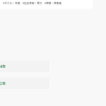
#子ども・若者
#社会貢献・寄付
#障害・障害者
24年
21年