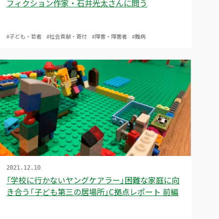
フィクション作家・石井光太さんに問う
#子ども・若者
#社会貢献・寄付
#障害・障害者
#難病
2021.12.10
「学校に行かないヤングケアラー」困難な家庭に向
き合う「子ども第三の居場所」C拠点レポート 前編