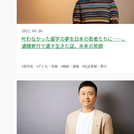
2022.04.06
叶わなかった留学の夢を日本の若者たちに——。
遺贈寄付で遺す生きた証、未来の笑顔
#奨学金
#子ども・若者
#相続・遺贈
#社会貢献・寄付