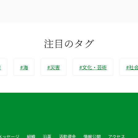
注目のタグ
者
#海
#災害
#文化・芸術
#社
メッセージ
組織
沿革
活動資金
情報公開
アクセス