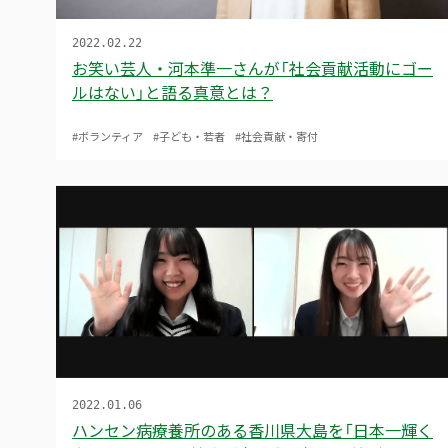
2022.02.22
お笑い芸人・河本準一さんが「社会貢献活動にゴー
ルはない」と語る真意とは？
#ボランティア
#子ども・若者
#社会貢献・寄付
2022.01.06
ハンセン病療養所のある香川県大島を「日本一輝く