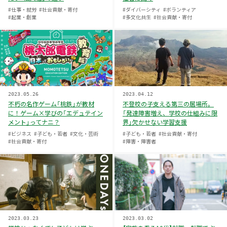
#仕事・就労
#社会貢献・寄付
#ダイバーシティ
#ボランティア
#起業・創業
#多文化共生
#社会貢献・寄付
2023.05.26
2023.04.12
不朽の名作ゲーム「桃鉄」が教材
不登校の子支える第三の居場所。
に！ゲーム×学びの「エデュテイン
「発達障害増え、学校の仕組みに限
メント」ってナニ？
界」欠かせない学習支援
#ビジネス
#子ども・若者
#文化・芸術
#子ども・若者
#社会貢献・寄付
#社会貢献・寄付
#障害・障害者
2023.03.23
2023.03.02