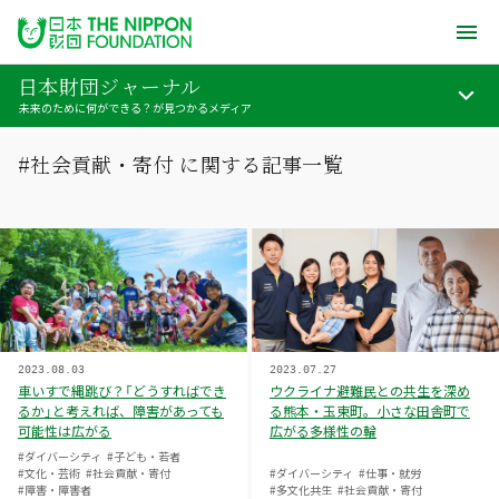
日本財団ジャーナル
未来のために何ができる？が見つかるメディア
#社会貢献・寄付 に関する記事一覧
2023.08.03
2023.07.27
車いすで縄跳び？「どうすればでき
ウクライナ避難民との共生を深め
るか」と考えれば、障害があっても
る熊本・玉東町。小さな田舎町で
可能性は広がる
広がる多様性の輪
#ダイバーシティ
#子ども・若者
#文化・芸術
#社会貢献・寄付
#ダイバーシティ
#仕事・就労
#障害・障害者
#多文化共生
#社会貢献・寄付