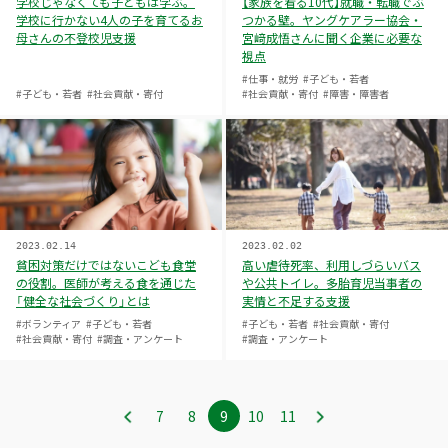
学校じゃなくても子どもは学ぶ。
【家族を看る10代】就職・転職でぶ
学校に行かない4人の子を育てるお
つかる壁。ヤングケアラー協会・
母さんの不登校児支援
宮﨑成悟さんに聞く企業に必要な
視点
#仕事・就労
#子ども・若者
#子ども・若者
#社会貢献・寄付
#社会貢献・寄付
#障害・障害者
2023.02.14
2023.02.02
貧困対策だけではないこども食堂
高い虐待死率、利用しづらいバス
の役割。医師が考える食を通じた
や公共トイレ。多胎育児当事者の
「健全な社会づくり」とは
実情と不足する支援
#ボランティア
#子ども・若者
#子ども・若者
#社会貢献・寄付
#社会貢献・寄付
#調査・アンケート
#調査・アンケート
7
ペ
8
ペ
9
ペ
10
ペ
11
ペ