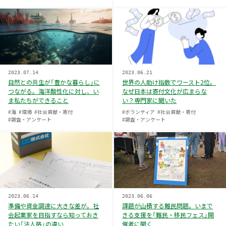
2023.07.14
2023.06.21
自然との共生が「豊かな暮らし」に
世界の人助け指数でワースト2位。
つながる。海洋酸性化に対し、い
なぜ日本は寄付文化が広まらな
ま私たちができること
い？専門家に聞いた
#海
#環境
#社会貢献・寄付
#ボランティア
#社会貢献・寄付
#調査・アンケート
#調査・アンケート
2023.06.14
2023.06.06
準備や資金調達に大きな差が。社
課題が山積する難民問題。いまで
会起業家を目指すなら知っておき
きる支援を「難民・移民フェス」開
たい「法人格」の違い
催者に聞く