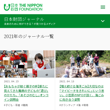
日本財団ジャーナル
未来のために何ができる？が見つかるメディア
2021年のジャーナル一覧
2021.04.15
2021.04.13
【おもちゃが紡ぐ親子の絆】新たに
【増え続ける海洋ごみ】大切なのは
見えてきた難病の子どもの「遊び」
「マイビーチをきれいに」という思
のかたち。「あそびのむし」オンラ
い。小笠原のNPOが説く、海ごみ
イン説明会
に向き合う姿勢
#子ども・若者
#難病
#ボランティア
#海
#環境