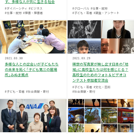
す、多様な人が共に生きる社会
#ダイバーシティ
#ビジネス
#グローバル
#仕事・就労
#仕事・就労
#障害・障害者
#子ども・若者
#調査・アンケート
2021.03.30
2021.03.29
多様な人との出会いが子どもたち
稀世の写真家が映し出す日本の「地
の未来を拓く「子ども第三の居場
域」に高校生たちは何を感じとる？
所」みぬま拠点
高校生のためのフォト＆ビデオコ
ンテスト参加者交流会
#子ども・若者
#文化・芸術
#子ども・若者
#社会貢献・寄付
#社会貢献・寄付