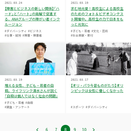
2021.03.24
2021.03.19
【障害とビジネスの新しい関係】「ハ
求む地元愛！高校生による高校生
ード」と「ハート」の両輪で促進す
のためのフォト＆ビデオコンテス
る、ANAグループの障がい者インク
ト開催中。高校生の力で日本をも
ルージョン
っと元気に
#ダイバーシティ
#ビジネス
#子ども・若者
#文化・芸術
#仕事・就労
#障害・障害者
#社会貢献・寄付
2021.03.19
2021.03.17
増える女性、子ども・若者の自
【オリ・パラ今昔ものがたり】オリ
殺。ライフリンク清水さんが説く
ンピックは女性に優しくなかった
「自殺は個人ではなく社会の問題」
#子ども・若者
#自殺
#調査・アンケート
#スポーツ
#ダイバーシティ
6
ペ
7
ペ
8
ペ
9
ペ
10
ペ