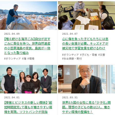
2021.04.09
2021.04.07
【増え続ける海洋ごみ】自分が出す
心に傷を負った子どもたちには息
ごみに責任を持つ。世界自然遺産
の長い支援が必要。キッズドアが
の小笠原諸島の官民、島民が一体
被災地で学習支援を続けるわけ
となった取り組み
#ボランティア
#子ども・若者
#災害
#ボランティア
#海
#環境
#社会貢献・寄付
2021.04.01
2021.03.31
【障害とビジネスの新しい関係】「超
世界8カ国の女性に見る「少子化」問
短時間就労」で誰もが働きやすい環
題。理想の子どもの数は2人、働き
境を実現。ソフトバンクが目指
やすい環境の整備を！