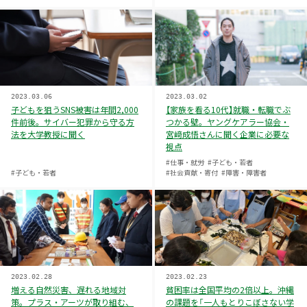
2023.03.06
2023.03.02
子どもを狙うSNS被害は年間2,000
【家族を看る10代】就職・転職でぶ
件前後。サイバー犯罪から守る方
つかる壁。ヤングケアラー協会・
法を大学教授に聞く
宮﨑成悟さんに聞く企業に必要な
視点
#仕事・就労
#子ども・若者
#子ども・若者
#社会貢献・寄付
#障害・障害者
2023.02.28
2023.02.23
増える自然災害、遅れる地域対
貧困率は全国平均の2倍以上。沖縄
策。プラス・アーツが取り組む、
の課題を「一人もとりこぼさない学