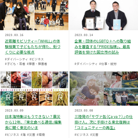
2023.03.16
2023.03.14
近距離モビリティー「WHILL」の体
企業・団体のLGBTQ＋への取り組
験授業で子どもたちが得た、街づ
みを審査する「PRIDE指標」。最高
くりに必要な視点
評価を受けた国立市の試み
#ダイバーシティ
#ビジネス
#子ども・若者
#障害・障害者
#ダイバーシティ
#仕事・就労
2023.03.09
2023.03.08
日本海特集はもうできない？震災
三陸発の「サヴァ缶（Ça va？）」の仕
から12年、『東北食べる通信』編集
掛け人。次に手掛ける東北復興は
長に聞く東北のいま
「コミュニティーの再生」
#ビジネス
#海
#災害
#環境
#ビジネス
#災害