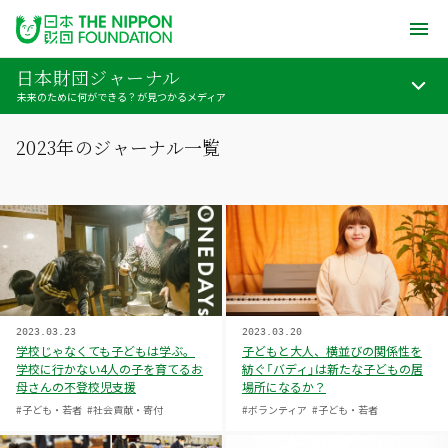
日本財団ジャーナル
未来のために何ができる？が見つかるメディア
2023年のジャーナル一覧
2023.03.23
2023.03.20
学校じゃなくても子どもは学ぶ。
子どもと大人、横並びの関係性を
学校に行かない4人の子を育てるお
紡ぐ「バディ」は新たな子どもの居
母さんの不登校児支援
場所になるか？
#子ども・若者
#社会貢献・寄付
#ボランティア
#子ども・若者