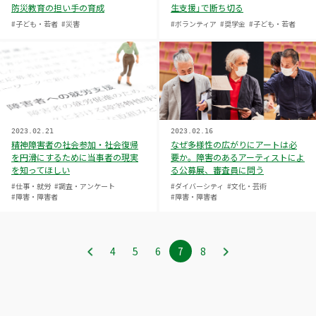
防災教育の担い手の育成
生支援」で断ち切る
#子ども・若者
#災害
#ボランティア
#奨学金
#子ども・若者
2023.02.21
2023.02.16
精神障害者の社会参加・社会復帰
なぜ多様性の広がりにアートは必
を円滑にするために当事者の現実
要か。障害のあるアーティストによ
を知ってほしい
る公募展、審査員に問う
#仕事・就労
#調査・アンケート
#ダイバーシティ
#文化・芸術
#障害・障害者
#障害・障害者
4
ペ
5
ペ
6
ペ
7
ペ
8
ペ
ー
ー
ー
ー
ー
ジ
ジ
ジ
ジ
ジ