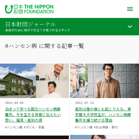
日本財団ジャーナル
未来のために何ができる？が見つかるメディア
#ハンセン病 に関する記事一覧
2023.09.05
2022.07.14
泊まって学べる国立ハンセン病療
差別は誰の身にも起こりえる。東
養所。今を生きる若者に伝えたい
京藝大大学院生が、ハンセン病療
想い、偏見・差別の源
養所を撮り続ける理由
#ハンセン病
#子ども・若者
#ハンセン病
#社会貢献・寄付