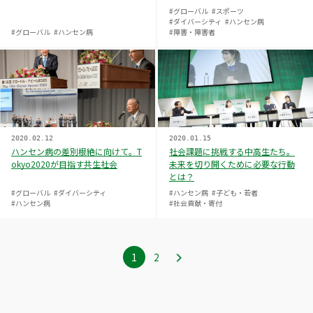
#グローバル
#スポーツ
#ダイバーシティ
#ハンセン病
#グローバル
#ハンセン病
#障害・障害者
2020.02.12
2020.01.15
ハンセン病の差別根絶に向けて。T
社会課題に挑戦する中高生たち。
okyo2020が目指す共生社会
未来を切り開くために必要な行動
とは？
#グローバル
#ダイバーシティ
#ハンセン病
#子ども・若者
#ハンセン病
#社会貢献・寄付
1
ペ
2
ペ
ー
ー
ジ
ジ