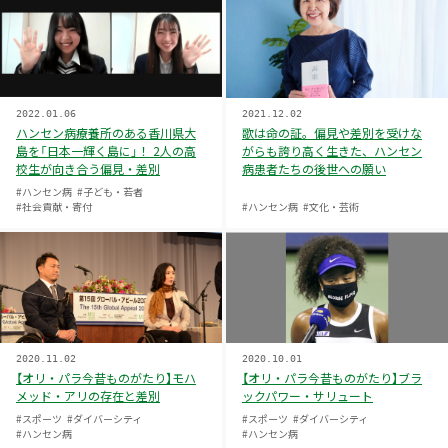
2022.01.06
2021.12.02
ハンセン病療養所のある香川県大
歌は命の証。偏見や差別を受けな
島を「日本一輝く島に」！ 2人の高
がらも誇り高く生きた、ハンセン
校生が向き合う偏見・差別
病患者たちの後世への願い
#ハンセン病
#子ども・若者
#社会貢献・寄付
#ハンセン病
#文化・芸術
2020.11.02
2020.10.01
【オリ・パラ今昔ものがたり】モハ
【オリ・パラ今昔ものがたり】ブラ
メッド・アリの存在と差別
ックパワー・サリュート
#スポーツ
#ダイバーシティ
#スポーツ
#ダイバーシティ
#ハンセン病
#ハンセン病