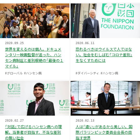
2020.09.25
2020.06.11
世界を変えるのは個人。ドキュメ
恐れるべきはウイルスで人ではな
ンタリー映画監督が追った、ハン
い。社会をむしばむ「コロナ差別」
セン病制圧と差別根絶の「最後の１
をなくすためには
マイル」
#グローバル
#ハンセン病
#ダイバーシティ
#ハンセン病
2020.02.27
2020.02.13
「対話」で広げるハンセン病への理
人は「違い」があるから美しい。国
解。当事者が目指す、不当な差別
際パラリンピック委員会会長の目
の無い社会
指す世界